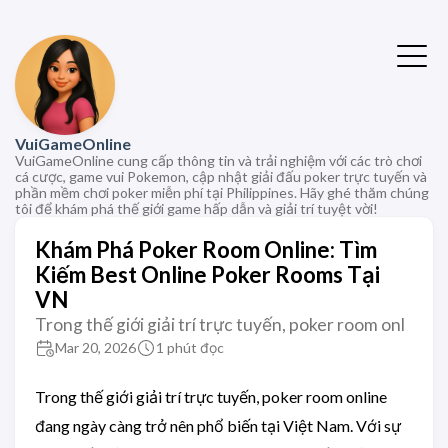
VuiGameOnline
VuiGameOnline cung cấp thông tin và trải nghiệm với các trò chơi
cá cược, game vui Pokemon, cập nhật giải đấu poker trực tuyến và
phần mềm chơi poker miễn phí tại Philippines. Hãy ghé thăm chúng
tôi để khám phá thế giới game hấp dẫn và giải trí tuyệt vời!
Khám Phá Poker Room Online: Tìm
Kiếm Best Online Poker Rooms Tại
VN
Trong thế giới giải trí trực tuyến, poker room onl
Mar 20, 2026
1 phút đọc
Trong thế giới giải trí trực tuyến, poker room online
đang ngày càng trở nên phổ biến tại Việt Nam. Với sự