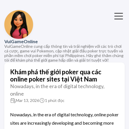
VuiGameOnline
VuiGameOnline cung cấp thông tin và trải nghiệm với các trò chơi
cá cược, game vui Pokemon, cập nhật giải đấu poker trực tuyến và
phần mềm chơi poker miễn phí tại Philippines. Hãy ghé thăm chúng
tôi để khám phá thế giới game hấp dẫn và giải trí tuyệt vời!
Khám phá thế giới poker qua các
online poker sites tại Việt Nam
Nowadays, in the era of digital technology,
online
Mar 13, 2026
1 phút đọc
Nowadays, in the era of digital technology, online poker
sites are increasingly developing and becoming more