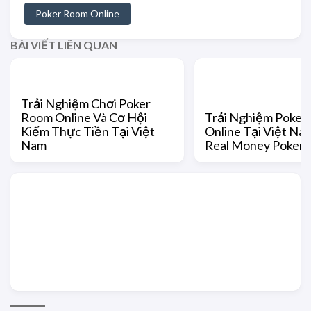
Poker Room Online
BÀI VIẾT LIÊN QUAN
Trải Nghiệm Chơi Poker
Room Online Và Cơ Hội
Trải Nghiệm Poker
Kiếm Thực Tiền Tại Việt
Online Tại Việt Na
Nam
Real Money Poker 