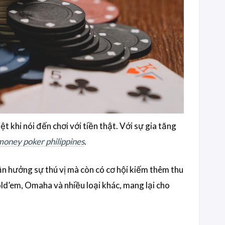
t khi nói đến chơi với tiền thật. Với sự gia tăng
money poker philippines
.
tận hưởng sự thú vị mà còn có cơ hội kiếm thêm thu
ld’em, Omaha và nhiều loại khác, mang lại cho