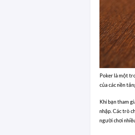
Poker là một tro
của các nền tản
Khi bạn tham g
nhập. Các trò c
người chơi nhiề