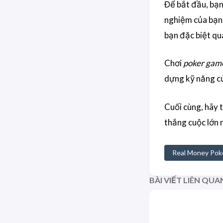
Để bắt đầu, bạn
nghiệm của bạn 
bạn đặc biệt qu
Chơi
poker game
dựng kỹ năng của
Cuối cùng, hãy 
thắng cuộc lớn 
Real Money Poke
BÀI VIẾT LIÊN QUA