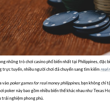
ng những trò chơi casino phổ biến nhất tại Philippines, đặc biệ
g trực tuyến, nhiều người chơi đã chuyển sang tìm kiếm
real 
ia vào
poker games for real money philippines
, bạn không chỉ 
hơi poker này bao gồm nhiều biến thể khác nhau như Texas Ho
u trải nghiệm phong phú.