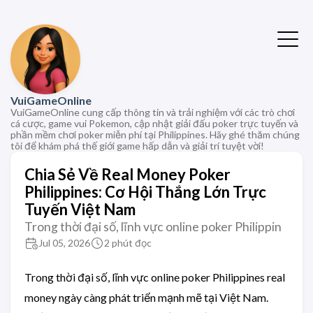
VuiGameOnline
VuiGameOnline cung cấp thông tin và trải nghiệm với các trò chơi
cá cược, game vui Pokemon, cập nhật giải đấu poker trực tuyến và
phần mềm chơi poker miễn phí tại Philippines. Hãy ghé thăm chúng
tôi để khám phá thế giới game hấp dẫn và giải trí tuyệt vời!
Chia Sẻ Về Real Money Poker
Philippines: Cơ Hội Thắng Lớn Trực
Tuyến Việt Nam
Trong thời đại số, lĩnh vực online poker Philippin
Jul 05, 2026
2 phút đọc
Trong thời đại số, lĩnh vực online poker Philippines real
money ngày càng phát triển mạnh mẽ tại Việt Nam.