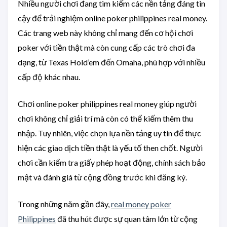
Nhiều người chơi đang tìm kiếm các nền tảng đáng tin
cậy để trải nghiệm online poker philippines real money.
Các trang web này không chỉ mang đến cơ hội chơi
poker với tiền thật mà còn cung cấp các trò chơi đa
dạng, từ Texas Hold’em đến Omaha, phù hợp với nhiều
cấp độ khác nhau.
Chơi online poker philippines real money giúp người
chơi không chỉ giải trí mà còn có thể kiếm thêm thu
nhập. Tuy nhiên, việc chọn lựa nền tảng uy tín để thực
hiện các giao dịch tiền thật là yếu tố then chốt. Người
chơi cần kiểm tra giấy phép hoạt động, chính sách bảo
mật và đánh giá từ cộng đồng trước khi đăng ký.
Trong những năm gần đây,
real money poker
Philippines
đã thu hút được sự quan tâm lớn từ cộng