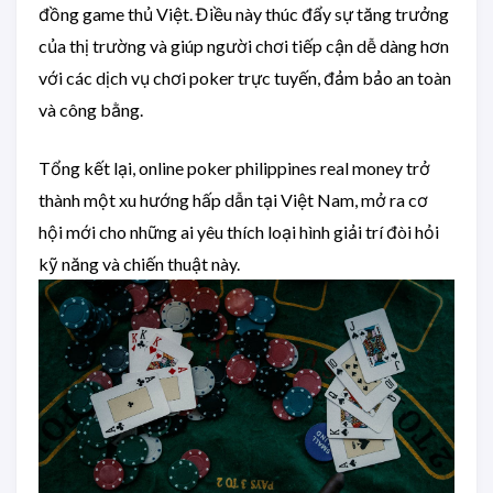
đồng game thủ Việt. Điều này thúc đẩy sự tăng trưởng
của thị trường và giúp người chơi tiếp cận dễ dàng hơn
với các dịch vụ chơi poker trực tuyến, đảm bảo an toàn
và công bằng.
Tổng kết lại, online poker philippines real money trở
thành một xu hướng hấp dẫn tại Việt Nam, mở ra cơ
hội mới cho những ai yêu thích loại hình giải trí đòi hỏi
kỹ năng và chiến thuật này.