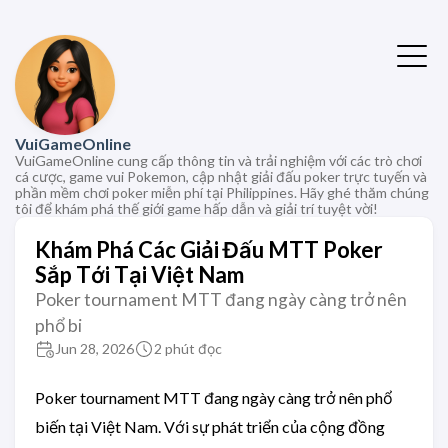
VuiGameOnline
VuiGameOnline cung cấp thông tin và trải nghiệm với các trò chơi
cá cược, game vui Pokemon, cập nhật giải đấu poker trực tuyến và
phần mềm chơi poker miễn phí tại Philippines. Hãy ghé thăm chúng
tôi để khám phá thế giới game hấp dẫn và giải trí tuyệt vời!
Khám Phá Các Giải Đấu MTT Poker
Sắp Tới Tại Việt Nam
Poker tournament MTT đang ngày càng trở nên
phổ bi
Jun 28, 2026
2 phút đọc
Poker tournament MTT đang ngày càng trở nên phổ
biến tại Việt Nam. Với sự phát triển của cộng đồng