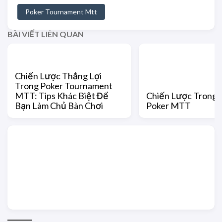
Poker Tournament Mtt
BÀI VIẾT LIÊN QUAN
Chiến Lược Thắng Lợi
Trong Poker Tournament
MTT: Tips Khác Biệt Để
Chiến Lược Trong 
Bạn Làm Chủ Bàn Chơi
Poker MTT