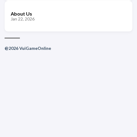
About Us
Jan 22, 2026
@2026 VuiGameOnline